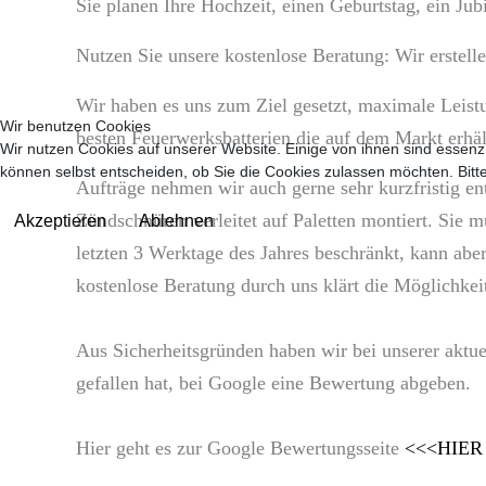
Sie planen Ihre Hochzeit, einen Geburtstag, ein Jub
Nutzen Sie unsere kostenlose Beratung: Wir erstell
Wir haben es uns zum Ziel gesetzt, maximale Leistu
Wir benutzen Cookies
besten Feuerwerksbatterien die auf dem Markt erhält
Wir nutzen Cookies auf unserer Website. Einige von ihnen sind essenzi
können selbst entscheiden, ob Sie die Cookies zulassen möchten. Bitte
Aufträge nehmen wir auch gerne sehr kurzfristig 
Zündschnüren verleitet auf Paletten montiert. Sie 
Akzeptieren
Ablehnen
letzten 3 Werktage des Jahres beschränkt, kann ab
kostenlose Beratung durch uns klärt die Möglichke
Aus Sicherheitsgründen haben wir bei unserer aktue
gefallen hat, bei Google eine Bewertung abgeben.
Hier geht es zur Google Bewertungsseite
<<<HIER