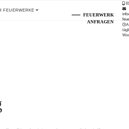
0
R FEUERWERKE
info
FEUERWERK
feu
ANFRAGEN
A
täg
Woc
g