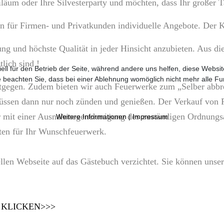
iläum oder Ihre Silvesterparty und möchten, dass Ihr großer T
en für Firmen- und Privatkunden individuelle Angebote. Der K
ng und höchste Qualität in jeder Hinsicht anzubieten. Aus d
lich sind !
ell für den Betrieb der Seite, während andere uns helfen, diese Websi
 beachten Sie, dass bei einer Ablehnung womöglich nicht mehr alle Fun
entgegen. Zudem bieten wir auch Feuerwerke zum „Selber abb
müssen dann nur noch zünden und genießen. Der Verkauf von F
er mit einer Ausnahmegenehmigung des zuständigen Ordnungsa
Weitere Informationen
|
Impressum
iten für Ihr Wunschfeuerwerk.
llen Webseite auf das Gästebuch verzichtet. Sie können unser
 KLICKEN>>>