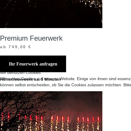
Premium Feuerwerk
ab 749,00 €
Ihr Feuerwerk anfragen
Wir benutzen Cookies
Wir nutzen Cookies auf unserer Website. Einige von ihnen sind essenzi
Höhenfeuerwerk ca. 5 Minuten
können selbst entscheiden, ob Sie die Cookies zulassen möchten. Bitte
Akzeptieren
Ablehnen